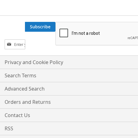
Subscribe
Sign
Up
for
Our
Privacy and Cookie Policy
Newsletter:
Search Terms
Advanced Search
Orders and Returns
Contact Us
RSS