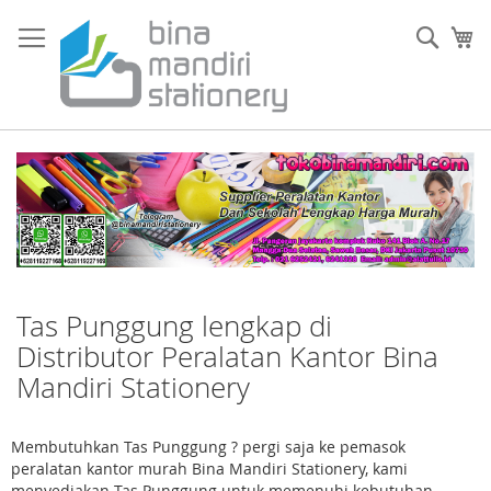
Skip
to
Sear
My
Content
Tas Punggung lengkap di
Distributor Peralatan Kantor Bina
Mandiri Stationery
Membutuhkan Tas Punggung ? pergi saja ke pemasok
peralatan kantor murah Bina Mandiri Stationery, kami
menyediakan Tas Punggung untuk memenuhi kebutuhan