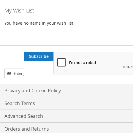
My Wish List
You have no items in your wish list.
Subscribe
Sign
Up
for
Our
Privacy and Cookie Policy
Newsletter:
Search Terms
Advanced Search
Orders and Returns