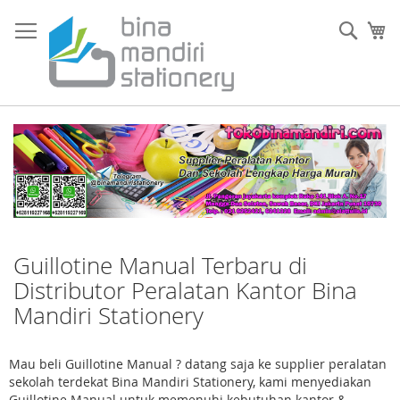
Skip
to
Sear
My
Content
Guillotine Manual Terbaru di
Distributor Peralatan Kantor Bina
Mandiri Stationery
Mau beli Guillotine Manual ? datang saja ke supplier peralatan
sekolah terdekat Bina Mandiri Stationery, kami menyediakan
Guillotine Manual untuk memenuhi kebutuhan kantor &