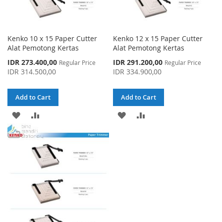
Kenko 10 x 15 Paper Cutter
Kenko 12 x 15 Paper Cutter
Alat Pemotong Kertas
Alat Pemotong Kertas
Special
Special
IDR 273.400,00
IDR 291.200,00
Regular Price
Regular Price
Price
Price
IDR 314.500,00
IDR 334.900,00
Add to Cart
Add to Cart
ADD
ADD
ADD
ADD
TO
TO
TO
TO
WISH
COMPARE
WISH
COMPARE
LIST
LIST