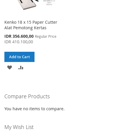
Kenko 18 x 15 Paper Cutter
Alat Pemotong Kertas
Special
IDR 356.600,00
Regular Price
Price
IDR 410.100,00
Add to Cart
ADD
ADD
TO
TO
WISH
COMPARE
Compare Products
LIST
You have no items to compare.
My Wish List